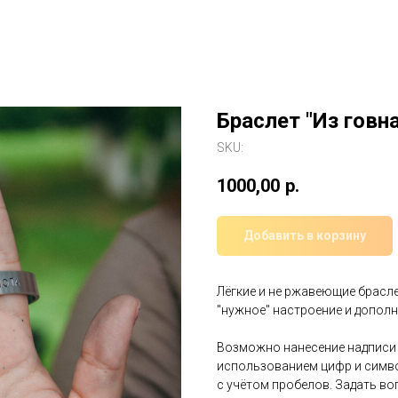
Браслет "Из говна
SKU:
1000,00
р.
Добавить в корзину
Лёгкие и не ржавеющие брасл
"нужное" настроение и допол
Возможно нанесение надписи н
использованием цифр и символ
с учётом пробелов. Задать в