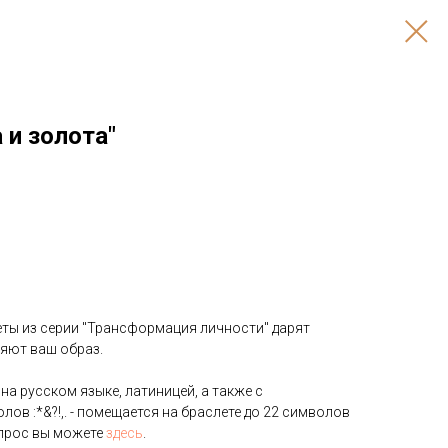
 и золота"
еты из серии "Трансформация личности" дарят
няют ваш образ.
а русском языке, латиницей, а также с
ов :*&?!,. - помещается на браслете до 22 символов
опрос вы можете
здесь
.