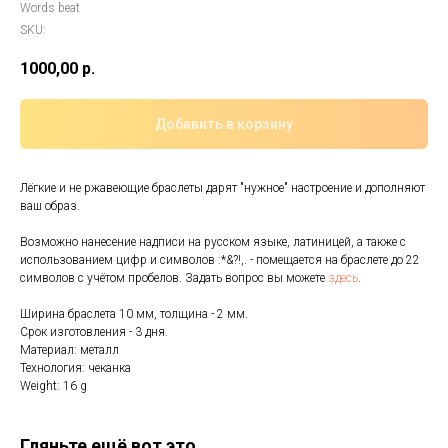
Words beat
SKU:
1000,00
р.
Добавить в корзину
Лёгкие и не ржавеющие браслеты дарят "нужное" настроение и дополняют
ваш образ.
Возможно нанесение надписи на русском языке, латиницей, а также с
использованием цифр и символов :*&?!,. - помещается на браслете до 22
символов с учётом пробелов. Задать вопрос вы можете
здесь
.
Ширина браслета 10 мм, толщина - 2 мм.
Срок изготовления - 3 дня.
Материал: металл
Технология: чеканка
Weight: 16 g
Гляньте ещё вот это